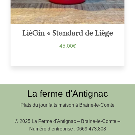
LièGin « Standard de Liège
45,00
€
La ferme d'Antignac
Plats du jour faits maison à Braine-le-Comte
© 2025 La Ferme d'Antignac – Braine-le-Comte –
Numéro d’entreprise : 0669.473.808