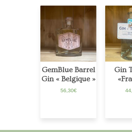
GemBlue Barrel
Gin 
Gin « Belgique »
«Fra
56,30
€
44