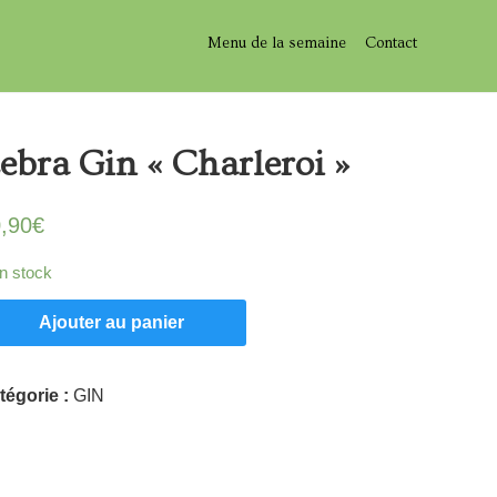
Menu de la semaine
Contact
ebra Gin « Charleroi »
,90
€
n stock
Ajouter au panier
tégorie :
GIN