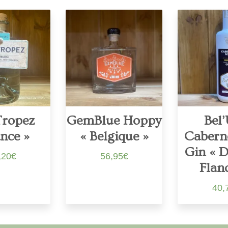
Tropez
GemBlue Hoppy
Bel
nce »
« Belgique »
Cabern
Gin « D
,20
€
56,95
€
Flan
40,