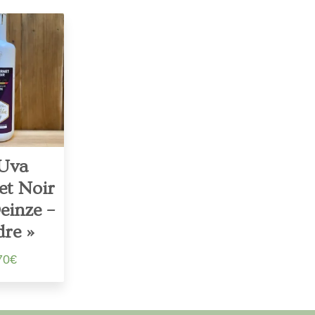
’Uva
et Noir
einze –
dre »
70
€