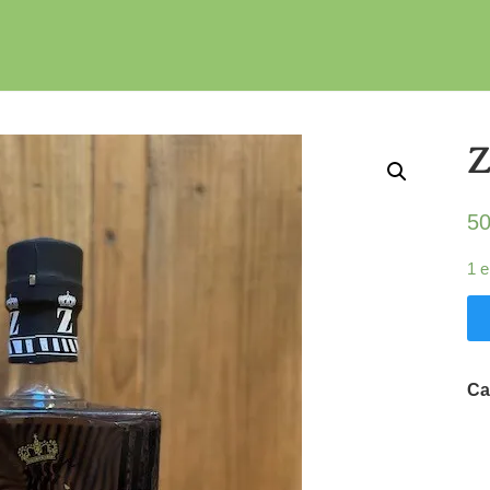
Z
50
1 e
Ca