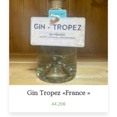
Gin Tropez «France »
44,20
€