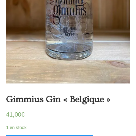
Gimmius Gin « Belgique »
41,00
€
1 en stock