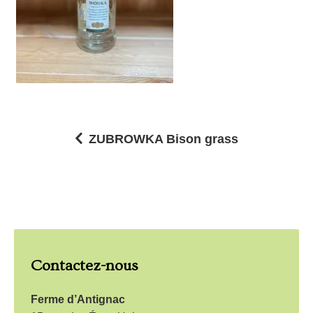
ZUBROWKA Bison grass
N
a
v
i
g
Contactez-nous
a
t
Ferme d’Antignac