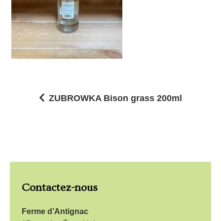
ZUBROWKA Bison grass 200ml
N
a
v
i
g
Contactez-nous
a
t
Ferme d’Antignac