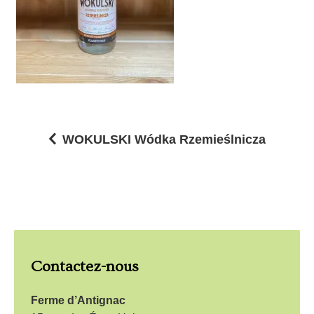
WOKULSKI Wódka Rzemieślnicza
N
a
v
i
g
Contactez-nous
a
t
Ferme d’Antignac