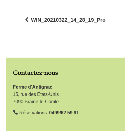
WIN_20210322_14_28_19_Pro
N
a
v
i
g
Contactez-nous
a
t
Ferme d’Antignac
i
15, rue des États-Unis
7090 Braine-le-Comte
o
n
Réservations:
0499/62.59.91
d