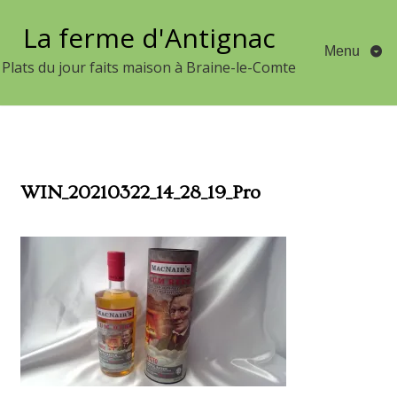
Aller
La ferme d'Antignac
au
Menu
contenu
Plats du jour faits maison à Braine-le-Comte
WIN_20210322_14_28_19_Pro