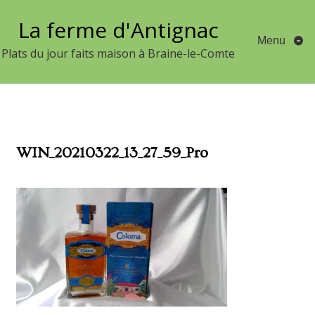
Aller
La ferme d'Antignac
au
Menu
contenu
Plats du jour faits maison à Braine-le-Comte
WIN_20210322_13_27_59_Pro