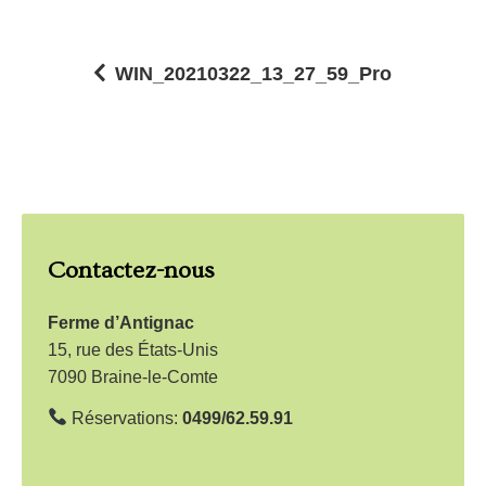
WIN_20210322_13_27_59_Pro
N
a
v
i
g
Contactez-nous
a
t
Ferme d’Antignac
i
15, rue des États-Unis
7090 Braine-le-Comte
o
n
Réservations:
0499/62.59.91
d