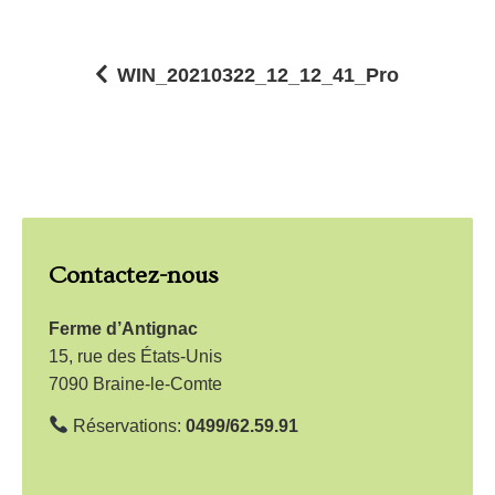
WIN_20210322_12_12_41_Pro
N
a
v
i
g
Contactez-nous
a
t
Ferme d’Antignac
i
15, rue des États-Unis
7090 Braine-le-Comte
o
n
Réservations:
0499/62.59.91
d