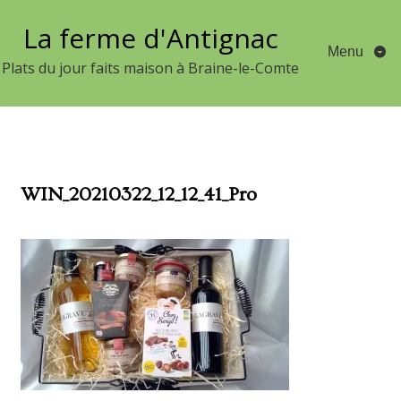
Aller
La ferme d'Antignac
au
Menu
contenu
Plats du jour faits maison à Braine-le-Comte
WIN_20210322_12_12_41_Pro