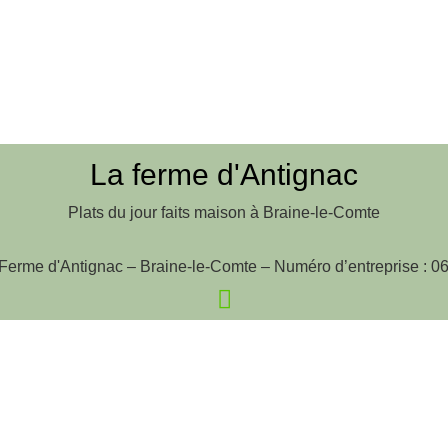
La ferme d'Antignac
Plats du jour faits maison à Braine-le-Comte
Ferme d'Antignac – Braine-le-Comte – Numéro d’entreprise : 0