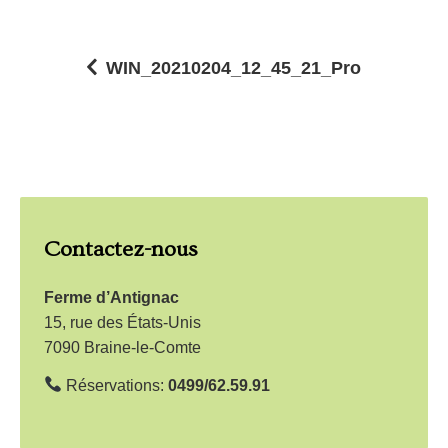
WIN_20210204_12_45_21_Pro
N
a
v
i
g
Contactez-nous
a
t
Ferme d’Antignac
i
15, rue des États-Unis
7090 Braine-le-Comte
o
n
Réservations:
0499/62.59.91
d