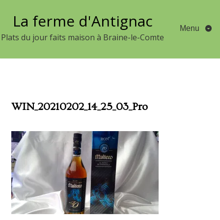
Aller
La ferme d'Antignac
au
Menu
contenu
Plats du jour faits maison à Braine-le-Comte
WIN_20210202_14_25_03_Pro