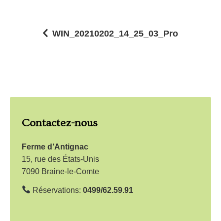
WIN_20210202_14_25_03_Pro
N
a
v
i
g
Contactez-nous
a
t
Ferme d’Antignac
i
15, rue des États-Unis
7090 Braine-le-Comte
o
n
Réservations:
0499/62.59.91
d