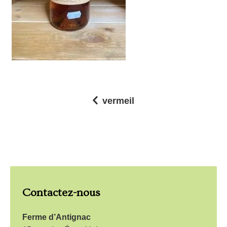
vermeil
N
a
v
i
g
Contactez-nous
a
t
Ferme d’Antignac