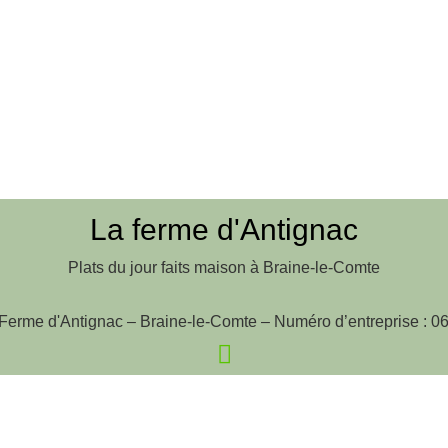
La ferme d'Antignac
Plats du jour faits maison à Braine-le-Comte
Ferme d'Antignac – Braine-le-Comte – Numéro d’entreprise : 0