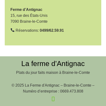
t
i
Ferme d’Antignac
o
15, rue des États-Unis
7090 Braine-le-Comte
n
d
Réservations:
0499/62.59.91
e
l
’
a
La ferme d'Antignac
r
Plats du jour faits maison à Braine-le-Comte
t
i
© 2025 La Ferme d'Antignac – Braine-le-Comte –
c
Numéro d’entreprise : 0669.473.808
l