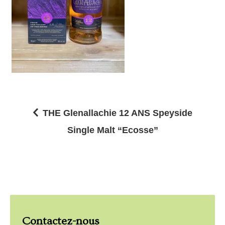
THE Glenallachie 12 ANS Speyside
N
Single Malt “Ecosse”
a
v
i
g
a
Contactez-nous