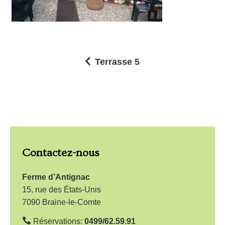
Terrasse 5
N
a
v
i
g
Contactez-nous
a
t
Ferme d’Antignac
i
15, rue des États-Unis
7090 Braine-le-Comte
o
n
Réservations:
0499/62.59.91