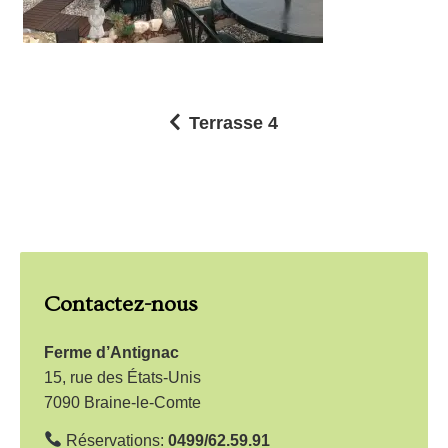
Terrasse 4
N
a
v
i
g
Contactez-nous
a
t
Ferme d’Antignac
i
15, rue des États-Unis
7090 Braine-le-Comte
o
n
Réservations:
0499/62.59.91