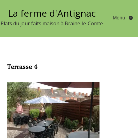
Aller
La ferme d'Antignac
au
Menu
contenu
Plats du jour faits maison à Braine-le-Comte
Terrasse 4