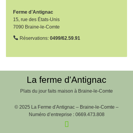
t
i
Ferme d’Antignac
o
15, rue des États-Unis
7090 Braine-le-Comte
n
d
Réservations:
0499/62.59.91
e
l
’
a
La ferme d'Antignac
r
Plats du jour faits maison à Braine-le-Comte
t
i
© 2025 La Ferme d'Antignac – Braine-le-Comte –
c
Numéro d’entreprise : 0669.473.808
l