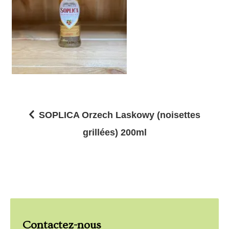
SOPLICA Orzech Laskowy (noisettes
N
grillées) 200ml
a
v
i
g
a
Contactez-nous