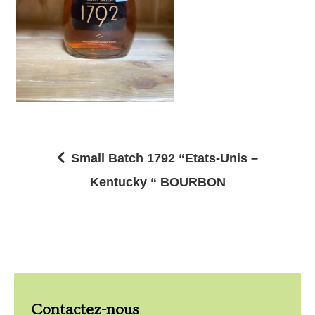
Small Batch 1792 “Etats-Unis –
N
Kentucky “ BOURBON
a
v
i
g
a
Contactez-nous