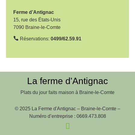
t
i
Ferme d’Antignac
o
15, rue des États-Unis
7090 Braine-le-Comte
n
d
Réservations:
0499/62.59.91
e
l
’
a
La ferme d'Antignac
r
Plats du jour faits maison à Braine-le-Comte
t
i
© 2025 La Ferme d'Antignac – Braine-le-Comte –
c
Numéro d’entreprise : 0669.473.808
l