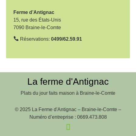
t
i
Ferme d’Antignac
o
15, rue des États-Unis
7090 Braine-le-Comte
n
d
Réservations:
0499/62.59.91
e
l
’
a
La ferme d'Antignac
r
Plats du jour faits maison à Braine-le-Comte
t
i
© 2025 La Ferme d'Antignac – Braine-le-Comte –
c
Numéro d’entreprise : 0669.473.808
l