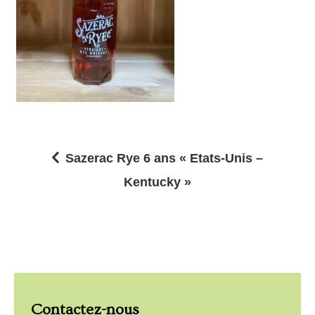
Sazerac Rye 6 ans « Etats-Unis –
N
Kentucky »
a
v
i
g
a
Contactez-nous