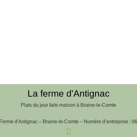
La ferme d'Antignac
Plats du jour faits maison à Braine-le-Comte
Ferme d'Antignac – Braine-le-Comte – Numéro d’entreprise : 0