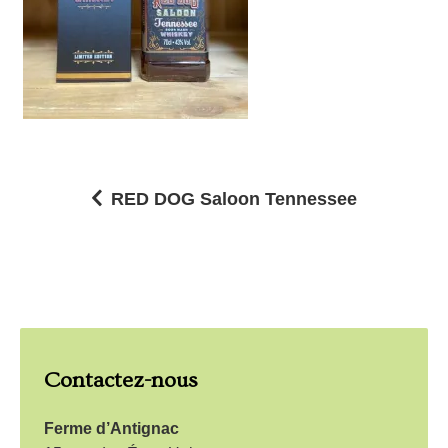
RED DOG Saloon Tennessee
N
a
v
i
g
Contactez-nous
a
t
Ferme d’Antignac