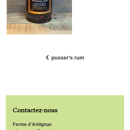
pusser’s rum
N
a
v
i
g
Contactez-nous
a
t
Ferme d’Antignac