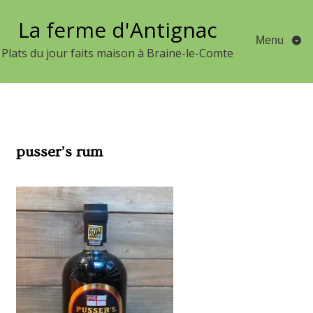
Aller
La ferme d'Antignac
au
Menu
contenu
Plats du jour faits maison à Braine-le-Comte
pusser’s rum