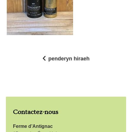
penderyn hiraeh
N
a
v
i
g
Contactez-nous
a
t
Ferme d’Antignac