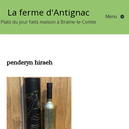
Aller
La ferme d'Antignac
au
Menu
contenu
Plats du jour faits maison à Braine-le-Comte
penderyn hiraeh