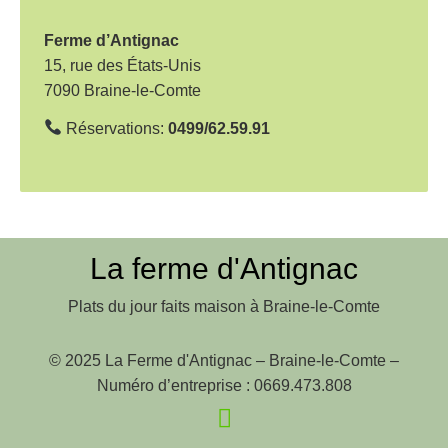
t
i
Ferme d’Antignac
o
15, rue des États-Unis
7090 Braine-le-Comte
n
d
Réservations:
0499/62.59.91
e
l
’
a
La ferme d'Antignac
r
Plats du jour faits maison à Braine-le-Comte
t
i
© 2025 La Ferme d'Antignac – Braine-le-Comte –
c
Numéro d’entreprise : 0669.473.808
l