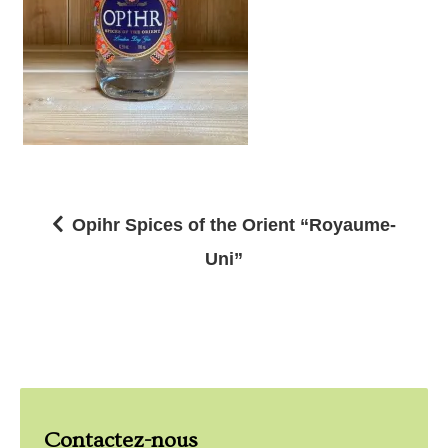
Opihr Spices of the Orient “Royaume-
N
Uni”
a
v
i
g
a
Contactez-nous