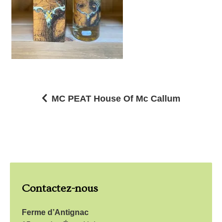
MC PEAT House Of Mc Callum
N
a
v
i
g
Contactez-nous
a
t
Ferme d’Antignac