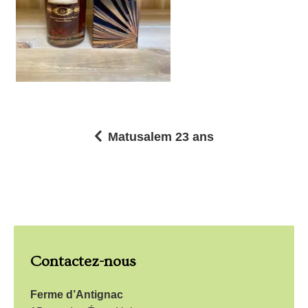
Matusalem 23 ans
N
a
v
i
g
Contactez-nous
a
t
Ferme d’Antignac