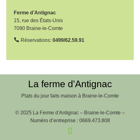
t
i
Ferme d’Antignac
o
15, rue des États-Unis
7090 Braine-le-Comte
n
d
Réservations:
0499/62.59.91
e
l
’
a
La ferme d'Antignac
r
Plats du jour faits maison à Braine-le-Comte
t
i
© 2025 La Ferme d'Antignac – Braine-le-Comte –
c
Numéro d’entreprise : 0669.473.808
l