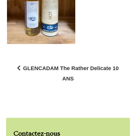
GLENCADAM The Rather Delicate 10
N
ANS
a
v
i
g
a
Contactez-nous