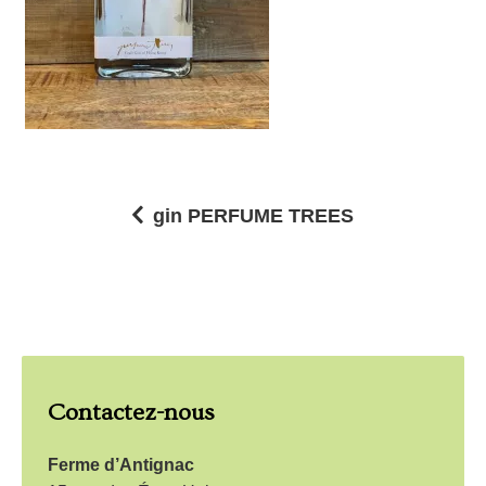
gin PERFUME TREES
N
a
v
i
g
Contactez-nous
a
t
Ferme d’Antignac