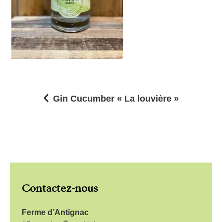
Gin Cucumber « La louvière »
N
a
v
i
g
Contactez-nous
a
t
Ferme d’Antignac