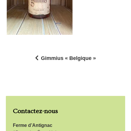
Gimmius « Belgique »
N
a
v
i
g
Contactez-nous
a
t
Ferme d’Antignac