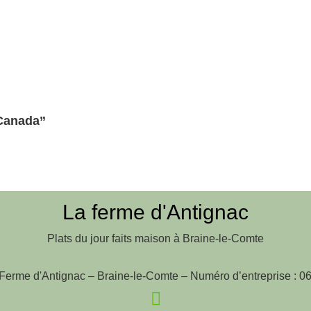
Canada”
La ferme d'Antignac
Plats du jour faits maison à Braine-le-Comte
Ferme d'Antignac – Braine-le-Comte – Numéro d’entreprise : 0