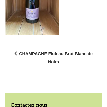
CHAMPAGNE Fluteau Brut Blanc de
N
Noirs
a
v
i
g
a
Contactez-nous