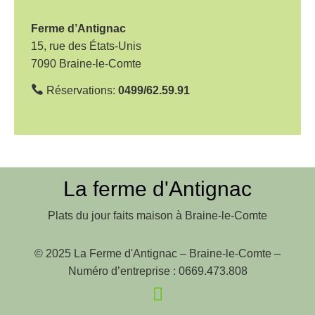
t
i
Ferme d’Antignac
o
15, rue des États-Unis
7090 Braine-le-Comte
n
d
Réservations:
0499/62.59.91
e
l
’
a
La ferme d'Antignac
r
Plats du jour faits maison à Braine-le-Comte
t
i
© 2025 La Ferme d'Antignac – Braine-le-Comte –
c
Numéro d’entreprise : 0669.473.808
l