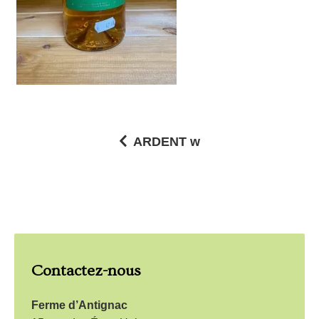
ARDENT w
N
a
v
i
g
Contactez-nous
a
t
Ferme d’Antignac