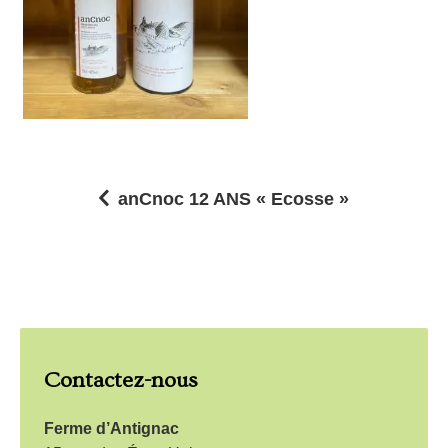
anCnoc 12 ANS « Ecosse »
N
a
v
i
g
Contactez-nous
a
t
Ferme d’Antignac