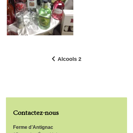
Alcools 2
N
a
v
i
g
Contactez-nous
a
t
Ferme d’Antignac