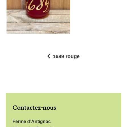
1689 rouge
N
a
v
i
g
Contactez-nous
a
t
Ferme d’Antignac