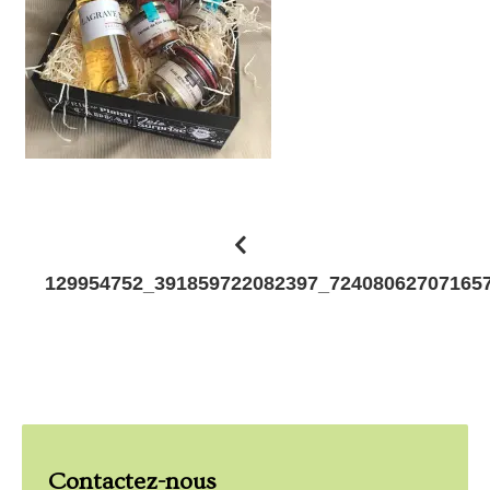
N
129954752_391859722082397_72408062707165
a
v
i
g
a
Contactez-nous