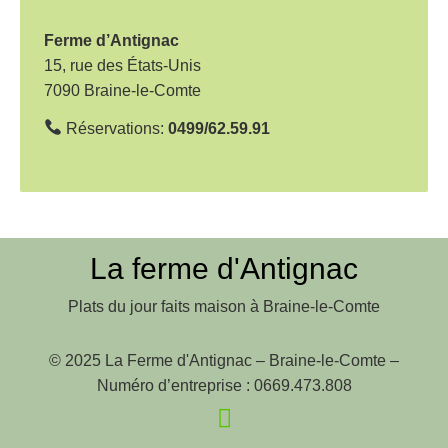
t
i
Ferme d’Antignac
o
15, rue des États-Unis
7090 Braine-le-Comte
n
d
Réservations:
0499/62.59.91
e
l
’
a
La ferme d'Antignac
r
Plats du jour faits maison à Braine-le-Comte
t
i
© 2025 La Ferme d'Antignac – Braine-le-Comte –
c
Numéro d’entreprise : 0669.473.808
l