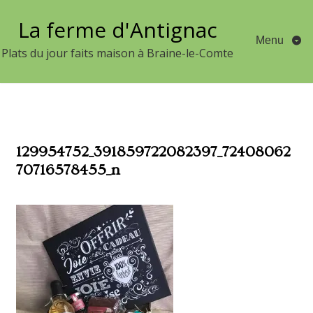
Aller
La ferme d'Antignac
au
Menu
contenu
Plats du jour faits maison à Braine-le-Comte
129954752_391859722082397_72408062
70716578455_n