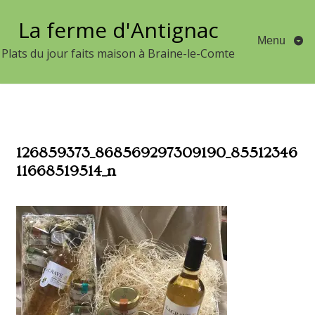
Aller
La ferme d'Antignac
au
Menu
contenu
Plats du jour faits maison à Braine-le-Comte
126859373_868569297309190_85512346
11668519514_n