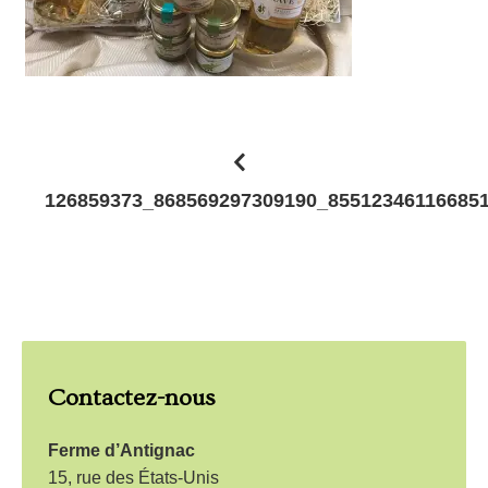
N
126859373_868569297309190_85512346116685
a
v
i
g
a
Contactez-nous
t
i
Ferme d’Antignac
o
15, rue des États-Unis