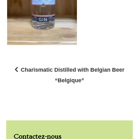
Charismatic Distilled with Belgian Beer
N
“Belgique”
a
v
i
g
a
Contactez-nous