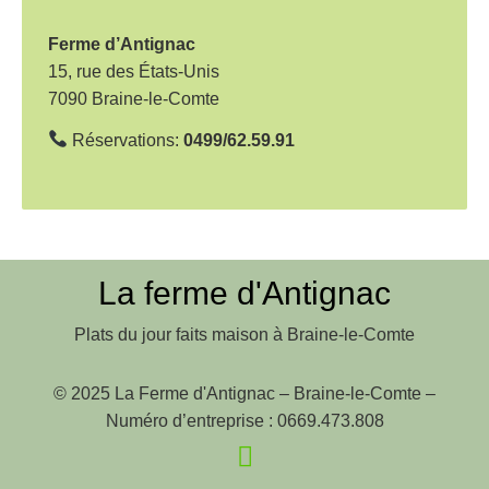
t
i
Ferme d’Antignac
o
15, rue des États-Unis
7090 Braine-le-Comte
n
d
Réservations:
0499/62.59.91
e
l
’
a
La ferme d'Antignac
r
Plats du jour faits maison à Braine-le-Comte
t
i
© 2025 La Ferme d'Antignac – Braine-le-Comte –
c
Numéro d’entreprise : 0669.473.808
l