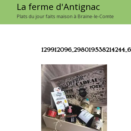
La ferme d'Antignac
Aller
au
Plats du jour faits maison à Braine-le-Comte
contenu
129912096_298019538214244_