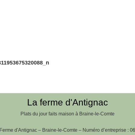
311953675320088_n
La ferme d'Antignac
Plats du jour faits maison à Braine-le-Comte
Ferme d'Antignac – Braine-le-Comte – Numéro d’entreprise : 0